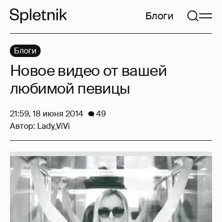
Блоги
Блоги
Новое видео от вашей
любимой певицы
21:59, 18 июня 2014
49
Автор:
Lady_ViVi