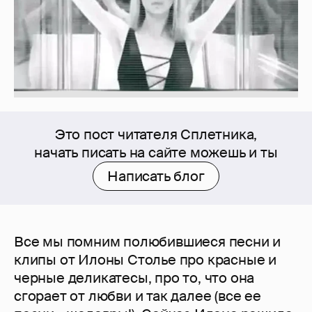
Это пост читателя Сплетника,
начать писать на сайте можешь и ты
Написать блог
Все мы помним полюбившиеся песни и
клипы от Илоны Столье про красные и
черные деликатесы, про то, что она
сгорает от любви и так далее (все ее