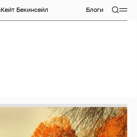
в
Кейт Бекинсейл
Блоги