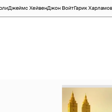
оли
Джеймс Хейвен
Джон Войт
Гарик Харламо