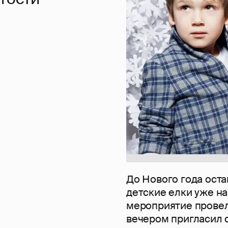
До Нового года ост
детские елки уже н
мероприятие провел
вечером пригласил с