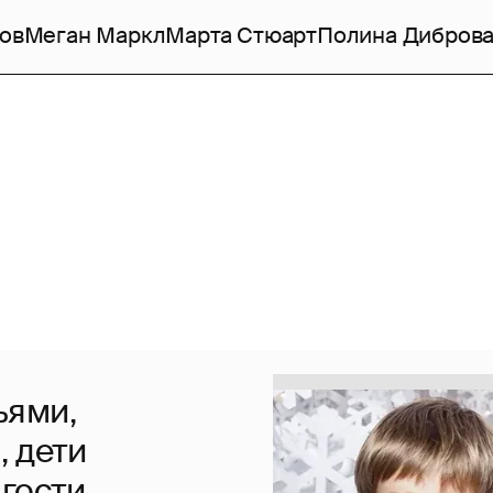
ов
Меган Маркл
Марта Стюарт
Полина Дибров
ьями,
, дети
 гости