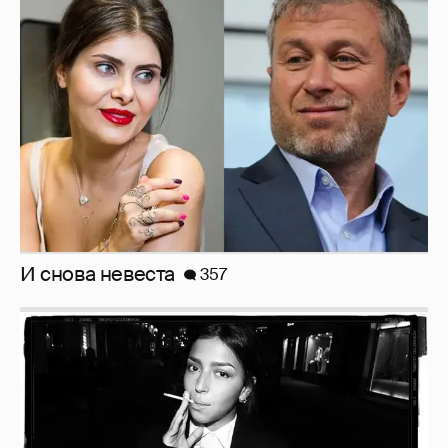
И снова невеста
357