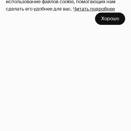
использование файлов cookie, помогающих нам
сделать его удобнее для вас.
Читать подробнее
Хорошо
Сколько Собчак заплатит за архив своей
перeписки в Telegram?
3