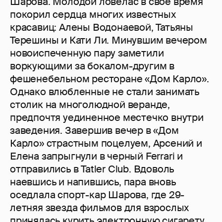
Шарова. Молодой ловелас в свое время
покорил сердца многих известных
красавиц: Алены Водонаевой, Татьяны
Терешины и Кати Ли. Минувшим вечером
новоиспеченную пару заметили
воркующими за бокалом-другим в
фешенебельном ресторане «Дом Карло».
Однако влюбленные не стали занимать
столик на многолюдной веранде,
предпочтя уединенное местечко внутри
заведения. Завершив вечер в «Дом
Карло» страстным поцелуем, Арсений и
Елена запрыгнули в черный Ferrari и
отправились в Tatler Club. Вдоволь
наевшись и напившись, пара вновь
оседлала спорт-кар Шарова, где 29-
летняя звезда фильмов для взрослых
принялась курить электронную сигарету.