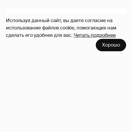
Используя данный сайт, вы даете согласие на
использование файлов cookie, помогающих нам
сделать его удобнее для вас.
Читать подробнее
Хорошо
"Она постоянно говорила о дворце". Марта
Стюарт рассказала, как Меган Маркл
хвасталась встречей с королём Карлом III
10