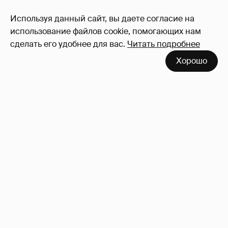
89
Используя данный сайт, вы даете согласие на
Войдите в аккаунт
, чтобы читать и
использование файлов cookie, помогающих нам
оставлять комментарии
сделать его удобнее для вас.
Читать подробнее
Хорошо