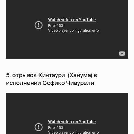
5. отрывок Кинтаури (Ханума) в
исполнении Софико Чиаурели