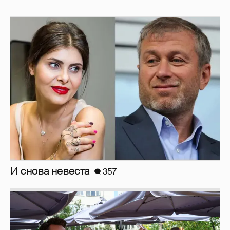
И снова невеста
357