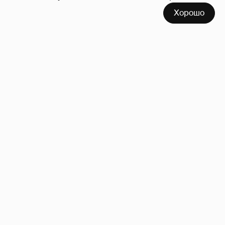
Хорошо
Неужели правда?
143
!!!!!!!!!!!!!!!!!!
110