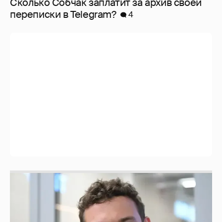
Сколько Собчак заплатит за архив своей
перeписки в Telegram?
4
Никита Кологривый высказался насчёт
ИИ
1