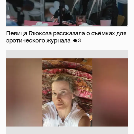
Юлия Высоцкая выложила селфи без
макияжа
2