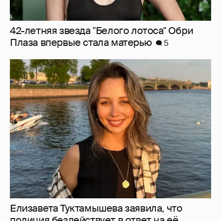
42-летняя звезда "Белого лотоса" Обри
Плаза впервые стала матерью
5
Елизавета Туктамышева заявила, что
полиция бездействует в ответ на её