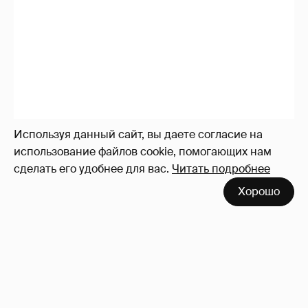
Используя данный сайт, вы даете согласие на
использование файлов cookie, помогающих нам
сделать его удобнее для вас.
Читать подробнее
Хорошо
"Душевность и лютое веселье". Клава Кока
опубликовала фото со свадебной
вечеринки
29