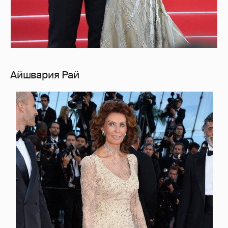
Айшвария Рай