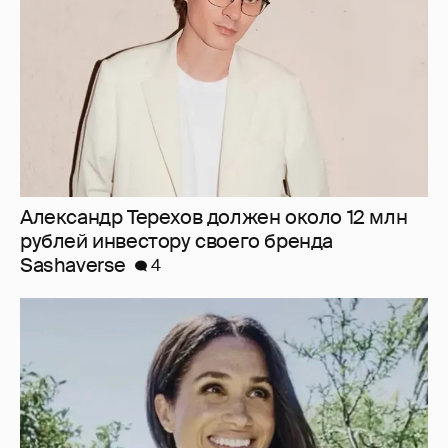
Sashaverse
4
Меган Маркл станцевала в короне в честь
своего 45-летия
11