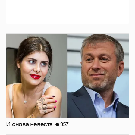
Рублёвские дочки
187