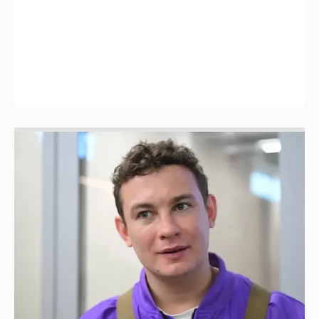
Никита Кологривый высказался насчёт
ИИ
1