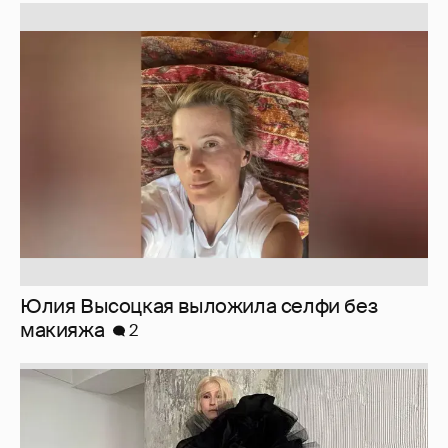
Юлия Высоцкая выложила селфи без
макияжа
2
Журналистка Сулим примерила новый
образ
6