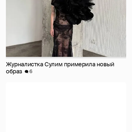
И снова невеста
357