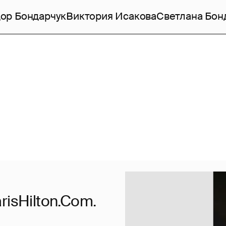
ор Бондарчук
Виктория Исакова
Светлана Бон
isHilton.Com.