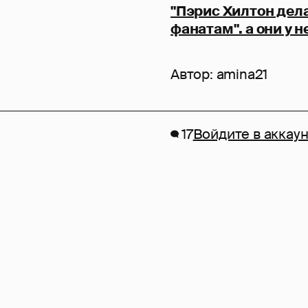
"Пэрис Хилтон дела
фанатам". а они у н
Автор:
amina21
17
Войдите в аккаун