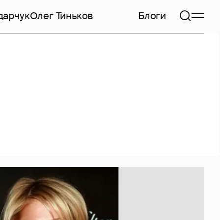
дарчук
Олег Тиньков
Блоги