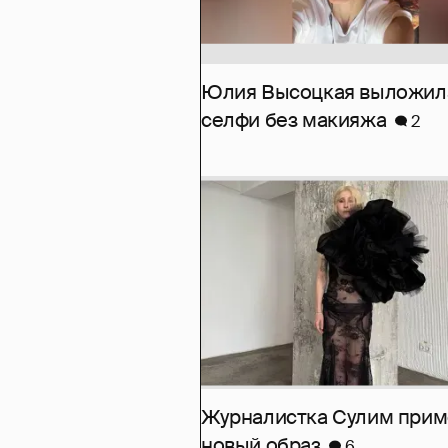
Юлия Высоцкая выложил
селфи без макияжа
2
Журналистка Сулим при
новый образ
6