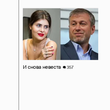
И снова невеста
357