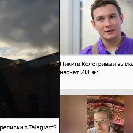
Никита Кологривый выск
насчёт ИИ
1
рeписки в Telegram?