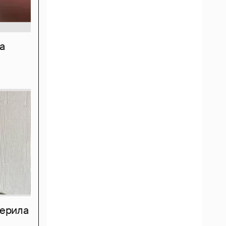
а
мерила