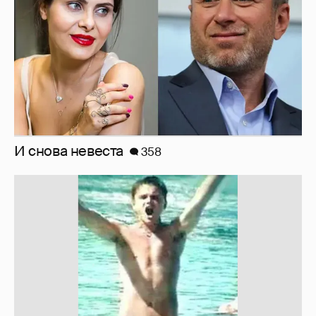
И снова невеста
358