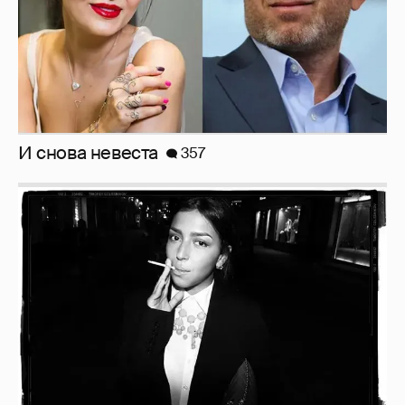
И снова невеста
357