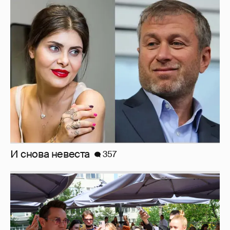
И снова невеста
357