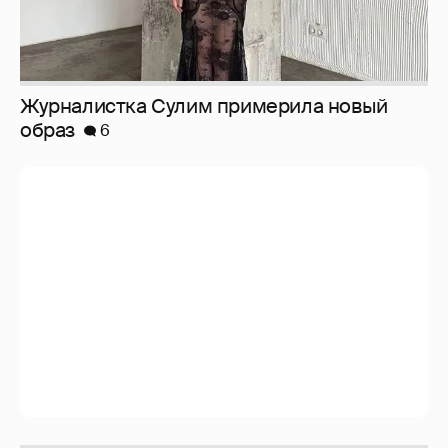
Журналистка Сулим примерила новый
образ
6