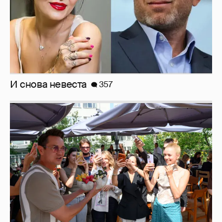
И снова невеста
357