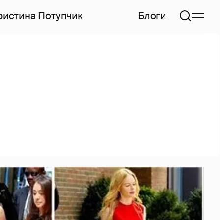
ристина Потупчик
Блоги