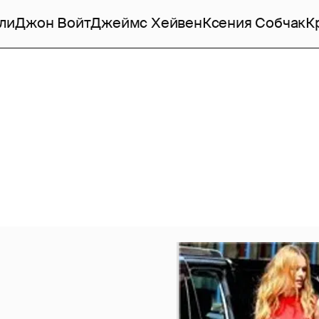
ли
Джон Войт
Джеймс Хейвен
Ксения Собчак
К