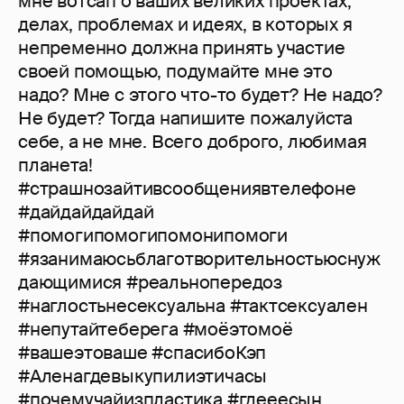
мне вотсап о ваших великих проектах,
делах, проблемах и идеях, в которых я
непременно должна принять участие
своей помощью, подумайте мне это
надо? Мне с этого что-то будет? Не надо?
Не будет? Тогда напишите пожалуйста
себе, а не мне. Всего доброго, любимая
планета!
#страшнозайтивсообщениявтелефоне
#дайдайдайдай
#помогипомогипомонипомоги
#язанимаюсьблаготворительностьюснуж
дающимися #реальнопередоз
#наглостьнесексуальна #тактсексуален
#непутайтеберега #моёэтомоё
#вашеэтоваше #спасибоКэп
#Аленагдевыкупилиэтичасы
#почемучайизпластика #гдееесын