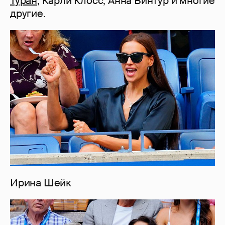
Туран
, Карли Клосс, Анна Винтур и многие
другие.
Ирина Шейк