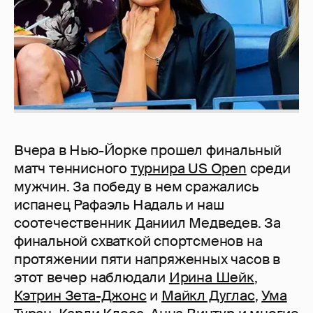
Вчера в Нью-Йорке прошел финальный
матч теннисного
турнира US Open
среди
мужчин. За победу в нем сражались
испанец Рафаэль Надаль и наш
соотечественник Даниил Медведев. За
финальной схваткой спортсменов на
протяжении пяти напряженных часов в
этот вечер наблюдали
Ирина Шейк
,
Кэтрин Зета-Джонс
и
Майкл Дуглас
,
Ума