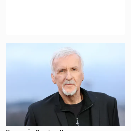
Режиссёр Джеймс Кэмерон заговорил о
завершении своей карьеры