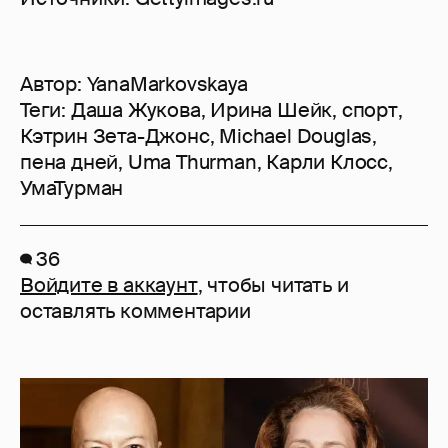
Автор:
YanaMarkovskaya
Теги:
Даша Жукова
,
Ирина Шейк
,
спорт
,
Кэтрин Зета-Джонс
,
Michael Douglas
,
пена дней
,
Uma Thurman
,
Карли Клосс
,
УмаТурман
36
Войдите в аккаунт
, чтобы читать и
оставлять комментарии