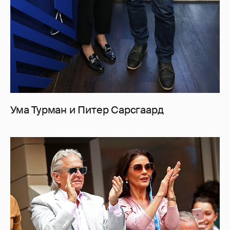
Ума Турман и Питер Сарсгаард