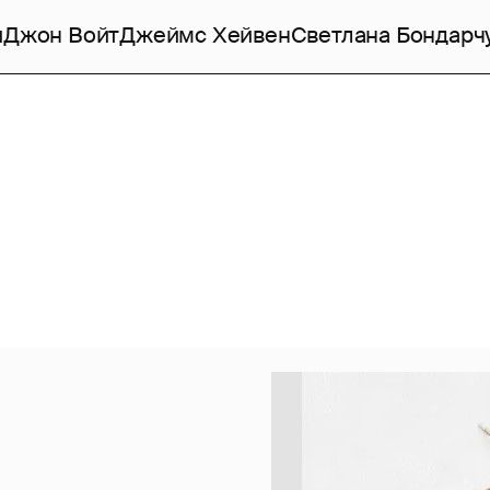
и
Джон Войт
Джеймс Хейвен
Светлана Бондарч