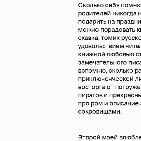
Сколько себя помню,
родителей никогда н
подарить на праздни
можно порадовать к
сказка, томик русск
удовольствием читал
книжной любовью ст
замечательного пис
вспомню, сколько р
приключенческой ли
восторга от погруж
пиратов и прекрасн
про ром и описание 
сокровищами.
Второй моей влюбле