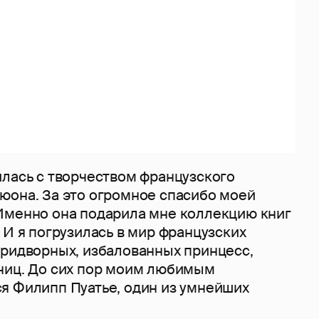
илась с творчеством французского
юона. За это огромное спасибо моей
Именно она подарила мне коллекцию книг
 И я погрузилась в мир французских
придворных, избалованных принцесс,
ниц. До сих пор моим любимым
я Филипп Пуатье, один из умнейших