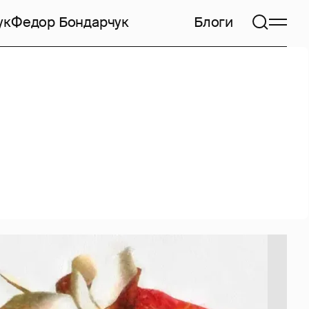
ук
Федор Бондарчук
Блоги