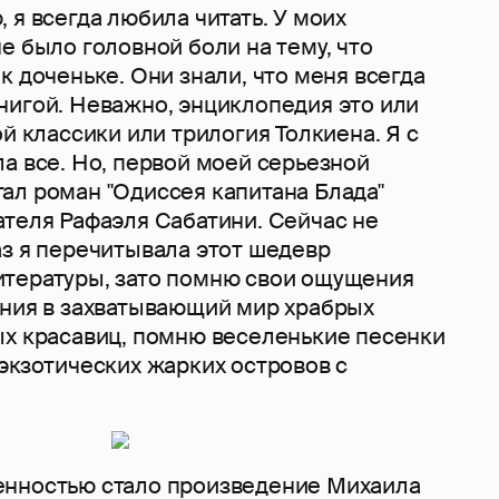
 я всегда любила читать. У моих
е было головной боли на тему, что
к доченьке. Они знали, что меня всегда
нигой. Неважно, энциклопедия это или
ой классики или трилогия Толкиена. Я с
а все. Но, первой моей серьезной
ал роман "Одиссея капитана Блада"
ателя Рафаэля Сабатини. Сейчас не
аз я перечитывала этот шедевр
тературы, зато помню свои ощущения
ения в захватывающий мир храбрых
ых красавиц, помню веселенькие песенки
экзотических жарких островов с
нностью стало произведение Михаила