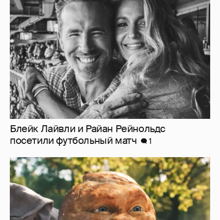
Блейк Лайвли и Райан Рейнольдс
посетили футбольный матч
1
"Россия-24" обратилась в прокуратуру и СК
из-за угроз в адрес создателей "Колобка"