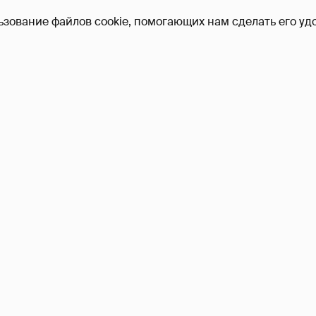
ьзование файлов cookie, помогающих нам сделать его удо
Никита Кологривый выск
насчёт ИИ
1