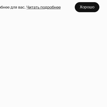
Хорошо
бнее для вас.
Читать подробнее
азался
Певица Глюкоза рассказала о
съёмках для эротического
журнала
3