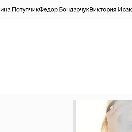
ина Потупчик
Федор Бондарчук
Виктория Исак