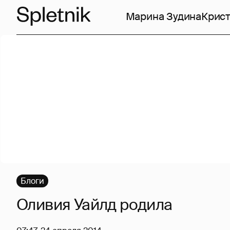
Марина Зудина
Крист
Блоги
Оливия Уайлд родила