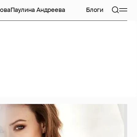
ова
Паулина Андреева
Блоги