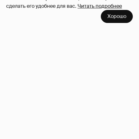
сделать его удобнее для вас.
Читать подробнее
Хорошо
Сколько Собчак заплатит за архив своей
перeписки в Telegram?
4