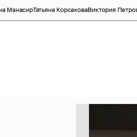
на Манасир
Татьяна Корсакова
Виктория Петро