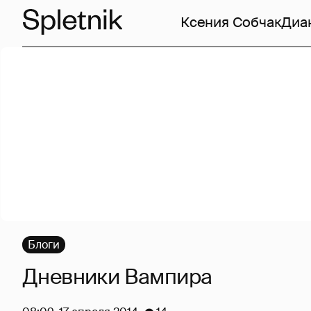
Ксения Собчак
Диа
Блоги
Дневники Вампира