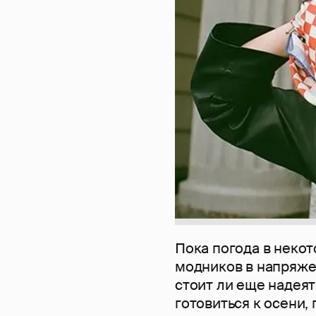
Пока погода в неко
модников в напряжен
стоит ли еще надея
готовиться к осени,