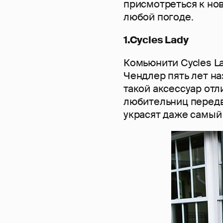
присмотреться к но
любой погоде.
1.Cycles Lady
Комьюнити Cycles L
Чендлер пять лет н
такой аксессуар от
любительниц передви
украсят даже самый