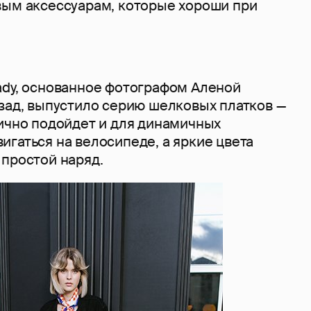
вым аксессуарам, которые хороши при
ady, основанное фотографом Аленой
азад, выпустило серию шелковых платков —
лично подойдет и для динамичных
гаться на велосипеде, а яркие цвета
 простой наряд.