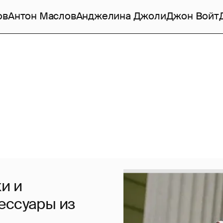
ов
Антон Маслов
Анджелина Джоли
Джон Войт
и и
ессуары из