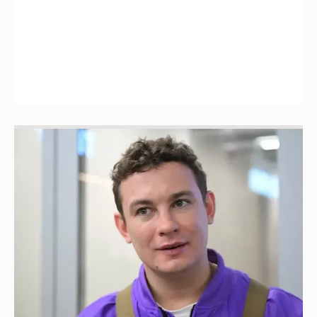
Никита Кологривый высказался насчёт
ИИ
1