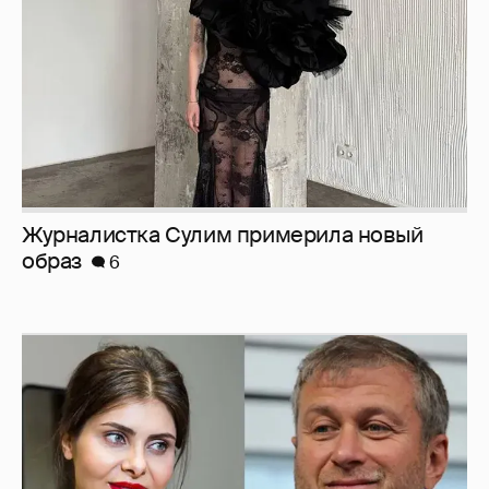
И снова невеста
357