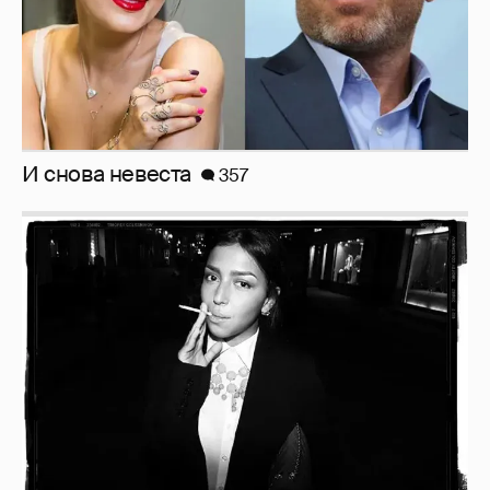
Рублёвские дочки
187