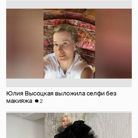
Юлия Высоцкая выложила селфи без
макияжа
2
Журналистка Сулим примерила новый
образ
6