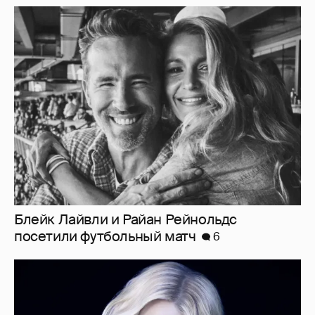
Блейк Лайвли и Райан Рейнольдс
посетили футбольный матч
6
"Я ангел, и это больно". Бритни Спирс
раскритиковала родителей, шоу-бизнес и