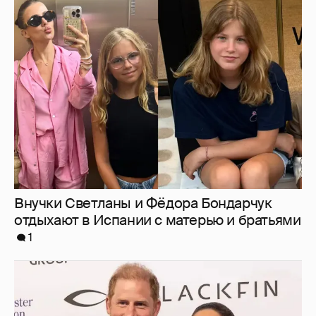
Внучки Светланы и Фёдора Бондарчук
отдыхают в Испании с матерью и братьями
1
Меган Маркл и принц Гарри вышли в свет
в Канаде
10