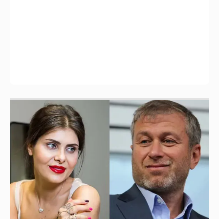
И снова невеста
357