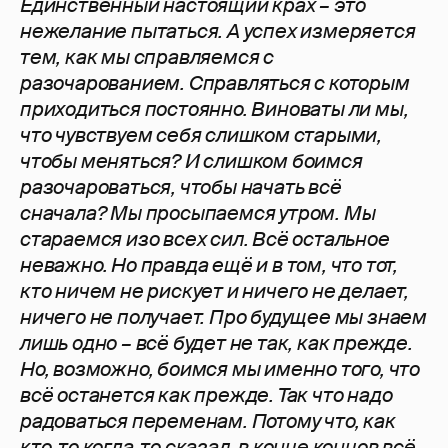
Единственный настоящий крах – это
нежелание пытаться. А успех измеряется
тем, как мы справляемся с
разочарованием. Справляться с которым
приходиться постоянно. Виноваты ли мы,
что чувствуем себя слишком старыми,
чтобы меняться? И слишком боимся
разочароваться, чтобы начать всё
сначала? Мы просыпаемся утром. Мы
стараемся изо всех сил. Всё остальное
неважно. Но правда ещё и в том, что тот,
кто ничем не рискует и ничего не делает,
ничего не получает. Про будущее мы знаем
лишь одно – всё будет не так, как прежде.
Но, возможно, боимся мы именно того, что
всё останется как прежде. Так что надо
радоваться переменам. Потому что, как
кто-то когда-то сказал, в конце концов всё