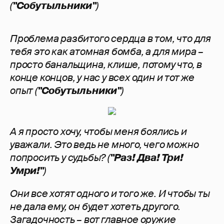
(
"Собутыльники"
)
Проблема разбитого сердца в том, что для
тебя это как атомная бомба, а для мира –
просто банальщина, клише, потому что, в
конце концов, у нас у всех один и тот же
опыт (
"Собутыльники"
)
А я просто хочу, чтобы меня боялись и
уважали. Это ведь не много, чего можно
попросить у судьбы? (
"Раз! Два! Три!
Умри!"
)
Они все хотят одного и того же. И чтобы ты
не дала ему, он будет хотеть другого.
Загадочность – вот главное оружие