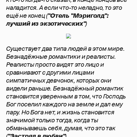
наладится. А если что-то неладно, то это
ещё не конец (
"Отель "Мэриголд":
лучший из экзотических"
)
Существует два типа людей в этом мире.
Безнадёжные романтики и реалисты.
Реалисты просто видят это лицо и
сравнивают с другими лицами
симпатичных девчонок, которых они
видели раньше. Безнадёжный романтик
становится уверенным в том, что Господь
Бог поселил каждого на земле и дал ему
пару. Но Бога нет, и жизнь становится
значимой только тогда, когда ты
обманываешь себя, думая, что это так
(
"Застрял в любви"
)