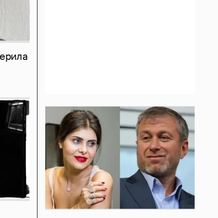
мерила