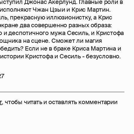
ыступил Джонас Акерлунд. Главные роли в
исполняют Чжан Цзыи и Крис Мартин.
ль, прекрасную иллюзионистку, а Крис
экране два совершенно разных образа:
о и деспотичного мужа Сесиль, и Кристофа
мощника на сцене. Сможет ли магия
бедить? Если не в браке Криса Мартина и
в истории Кристофа и Сесиль - безусловно.
27
т
, чтобы читать и оставлять комментарии