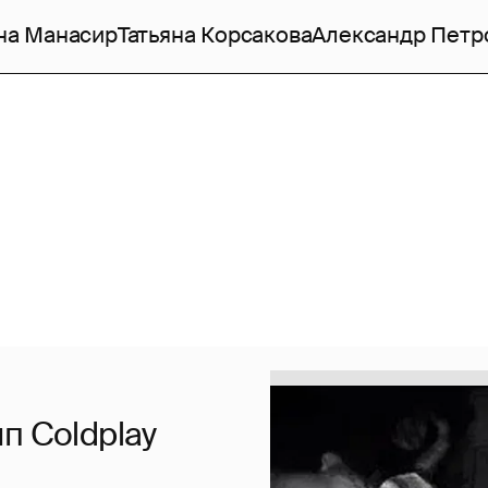
на Манасир
Татьяна Корсакова
Александр Петр
п Coldplay