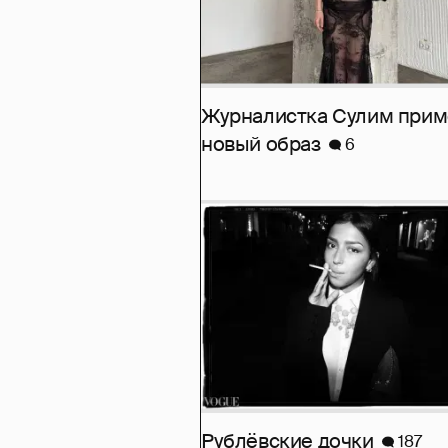
Журналистка Сулим при
новый образ
6
Рублёвские дочки
187