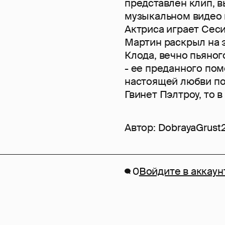
представлен клип, в
музыкальном видео 
Актриса играет Сеси
Мартин раскрыл на 
Клода, вечно пьяног
- ее преданного по
настоящей любви по
Гвинет Пэлтроу, то 
Автор:
DobrayaGrust
0
Войдите в аккаун