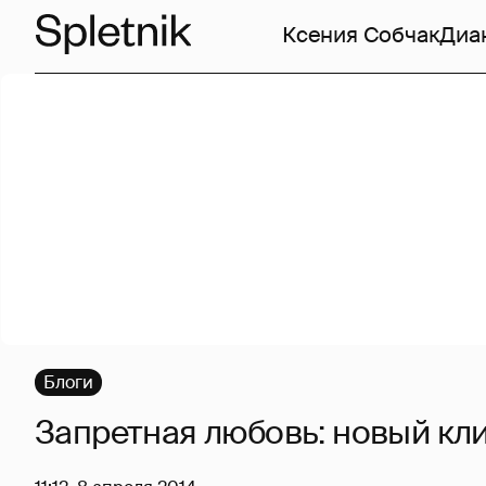
Ксения Собчак
Диа
Блоги
Запретная любовь: новый кли