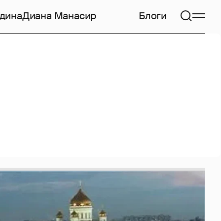
дина
Диана Манасир
Блоги