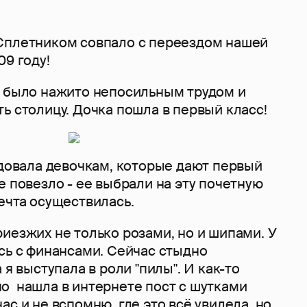
Сплетником совпало с переездом нашей
09 году!
о было нажито непосильным трудом и
ь столицу. Дочка пошла в первый класс!
идовала девочкам, которые дают первый
е повезло - ее выбрали на эту почетную
ечта осуществилась.
иезжих не только розами, но и шипами. У
сь с финансами. Сейчас стыдно
 я выступала в роли "пилы". И как-то
о нашла в интернете пост с шутками
ас и не вспомню, где это всё увидела, но