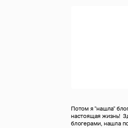
Потом я "нашла" блог
настоящая жизнь! З
блогерами, нашла под