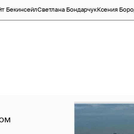
йт Бекинсейл
Светлана Бондарчук
Ксения Боро
ком