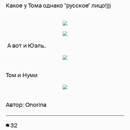
Какое у Тома однако "русское" лицо!)))
А вот и Юэль..
Том и Нуми
Автор:
Onorina
32