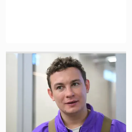
Никита Кологривый высказался насчёт
ИИ
1