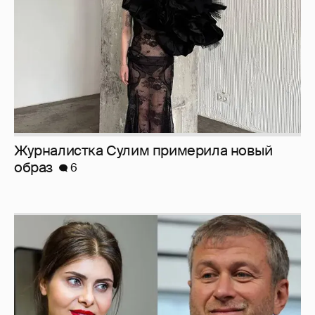
И снова невеста
358