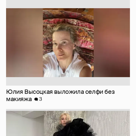
Юлия Высоцкая выложила селфи без
макияжа
3
Журналистка Сулим примерила новый
образ
6