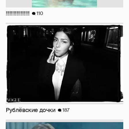
Рублёвские дочки
187