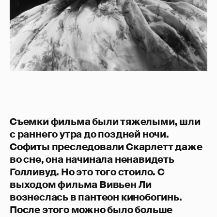
Съемки фильма были тяжелыми, шли
с раннего утра до поздней ночи.
Софиты преследовали Скарлетт даже
во сне, она начинала ненавидеть
Голливуд. Но это того стоило. С
выходом фильма Вивьен Ли
вознеслась в пантеон кинобогинь.
После этого можно было больше