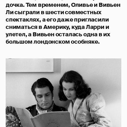
дочка. Тем временем, Оливье и Вивьен
Ли сыграли в шести совместных
спектаклях, а его даже пригласили
сниматься в Америку, куда Ларри и
улетел, а Вивьен осталась одна в их
большом лондонском особняке.