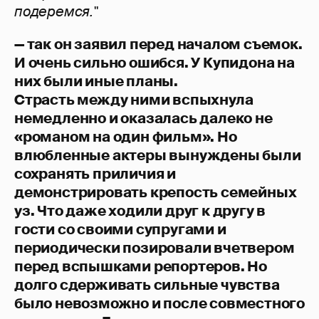
подеремся."
— так он заявил перед началом съемок.
И очень сильно ошибся. У Купидона на
них были иные планы.
Страсть между ними вспыхнула
немедленно и оказалась далеко не
«романом на один фильм». Но
влюбленные актеры вынуждены были
сохранять приличия и
демонстрировать крепость семейных
уз. Что даже ходили друг к другу в
гости со своими супругами и
периодически позировали вчетвером
перед вспышками репортеров. Но
долго сдерживать сильные чувства
было невозможно и после совместного