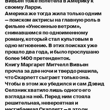
Вивьен тоже полетела в Америку к
своему Ларри.
Америка же тогда жила только одним
— поиском актрисы на главную роль в
фильме «Унесенные ветром»,
снимавшемся по одноименному
роману, который стал культовым в
одно мгновение. В этих поисках уже
прошло два года, и было прослушано
более 1400 претенденток.
Книгу Маргарет Митчелл Вивьен
прочла за две ночи и твердо решила,
что Скарлетт сыграет только она.
Чтобы в этом же убедился и сам Дэвид
Селзник хватило лишь одного его
взгляда на неё. Перед ним стояла
решительная, невероятная и
несгибаемая Скарлетт — в это он