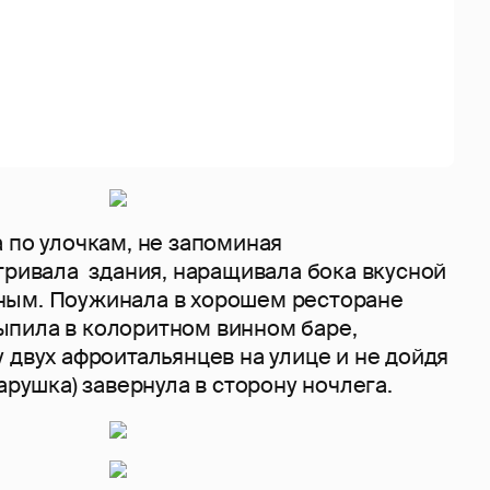
 по улочкам, не запоминая
тривала здания, наращивала бока вкусной
ным. Поужинала в хорошем ресторане
 выпила в колоритном винном баре,
 двух афроитальянцев на улице и не дойдя
арушка) завернула в сторону ночлега.