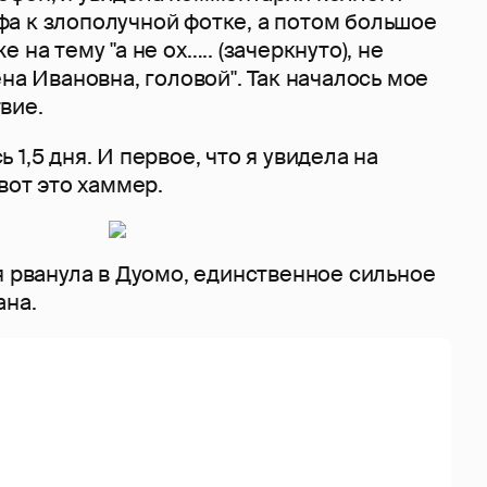
шефа к злополучной фотке, а потом большое
 на тему "а не ох….. (зачеркнуто), не
ена Ивановна, головой". Так началось мое
вие.
1,5 дня. И первое, что я увидела на
вот это хаммер.
я рванула в Дуомо, единственное сильное
ана.