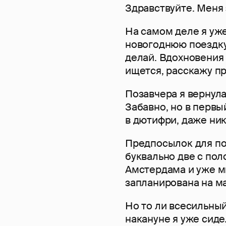
Здравствуйте. Меня 
На самом деле я уже
новогоднюю поездку 
делай. Вдохновения 
ищется, расскажу п
Позавчера я вернула
Забавно, но в первы
в дютифри, даже ни
Предпосылок для по
буквально две с пол
Амстердама и уже м
запланирована на ма
Но то ли всесильный
накануне я уже сиде