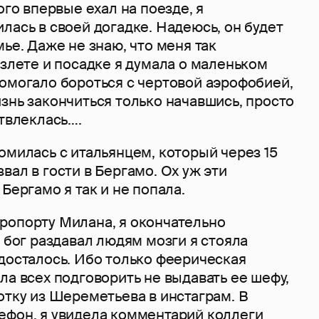
ого впервые ехал на поезде, я
лась в своей догадке. Надеюсь, он будет
мье. Даже не знаю, что меня так
взлете и посадке я думала о маленьком
помогало бороться с чертовой аэрофобией,
знь закончиться только начавшись, просто
отвлеклась….
омилась с итальянцем, который через 15
вал в гости в Бергамо. Ох уж эти
Бергамо я так и не попала.
ропорту Милана, я окончательно
а бог раздавал людям мозги я стояла
досталось. Ибо только феерическая
ла всех подговорить не выдавать ее шефу,
отку из Шереметьева в инстаграм. В
ефон, я увидела комментарий коллеги