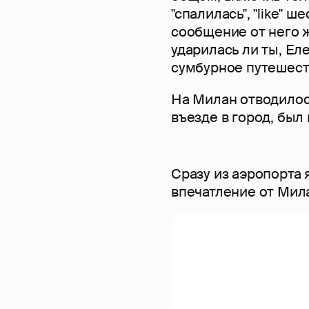
"спалилась", "like" 
сообщение от него же
ударилась ли ты, Ел
сумбурное путешест
На Милан отводилось 
въезде в город, был 
Сразу из аэропорта 
впечатление от Мил