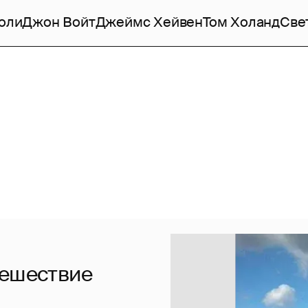
оли
Джон Войт
Джеймс Хейвен
Том Холанд
Све
тешествие