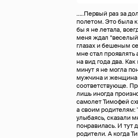
.....Первый раз за д
полетом. Это была к
бы я не летала, всег
меня ждал *веселый
глазах и бешеным с
мне стал проявлять
на вид года два. Ка
минут я не могла пон
мужчина и женщина 
соответствующе. Пр
лишь иногда произно
самолет Тимофей схв
а своим родителям: 
улыбаясь, сказали м
понравилась. И тут 
родители. А когда Т