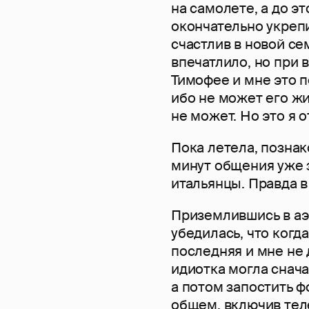
на самолете, а до эт
окончательно укрепи
счастлив в новой се
впечатлило, но при 
Тимофее и мне это 
ибо не может его жи
не может. Но это я 
Пока летела, познак
минут общения уже з
итальянцы. Правда в 
Приземлившись в аэ
убедилась, что когд
последняя и мне не 
идиотка могла снача
а потом запостить ф
общем, включив тел