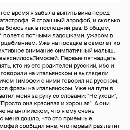
олгое время я забыла выпить вина перед
атастрофа. Я страшный аэрофоб, и сколько
да боюсь как в последний раз. В общем,
* полет с потными ладошками, ужасом в
ерцебиением. Уже на посадке в самолет ко
 активное внимание симпатичный малыш,
к выяснилось,Тимофей. Первые пятнадцать
ять, кто из его родителей русский, ибо и
говорили на итальянском и выглядели
ичем Тимофей с ними говорил на русском,
ся фразы на итальянском. Уже на пути в
атил меня за руку со словами: "Не уходи",
"Просто она красивая и хорошая". А они
не на английском, что я ему очень
до меня дошло, что это приемные
имофей сообщил мне, что первый раз летит