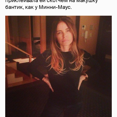
приклеивала ей скотчем на макушку
бантик, как у Минни-Маус.