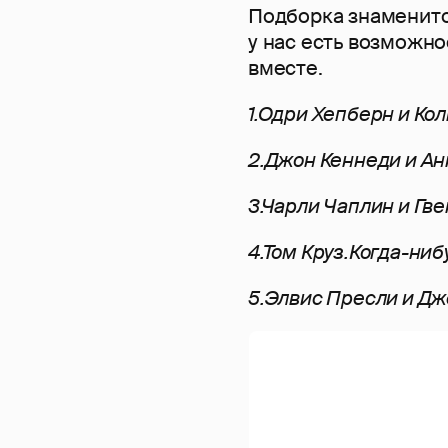
Подборка знаменитос
у нас есть возможно
вместе.
1.Одри Хепберн и Ко
2.Джон Кеннеди и Анн
3.Чарли Чаплин и Гв
4.Том Круз.Когда-ниб
5.Элвис Пресли и Дж