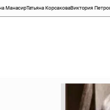
на Манасир
Татьяна Корсакова
Виктория Петро