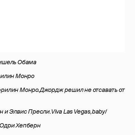
Мишель Обама
рилин Монро
эрилин Монро.Джордж решил не отсавать от
 и Элвис Пресли.Viva Las Vegas,baby/
 Одри Хепберн