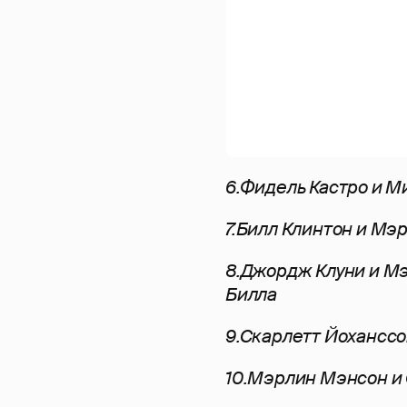
6.Фидель Кастро и 
7.Билл Клинтон и Мэ
8.Джордж Клуни и М
Билла
9.Cкарлетт Йоханссон
10.Мэрлин Мэнсон и