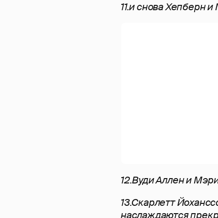
11.и снова Хепберн и
12.Вуди Аллен и Мэр
13.Скарлетт Йохансс
наслаждаются прекр