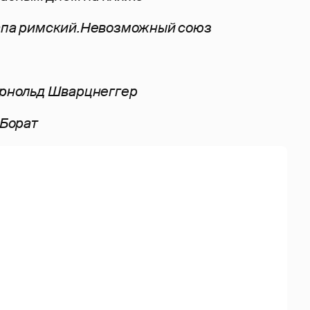
Папа римский.Невозможный союз
Арнольд Шварцнеггер
 Борат