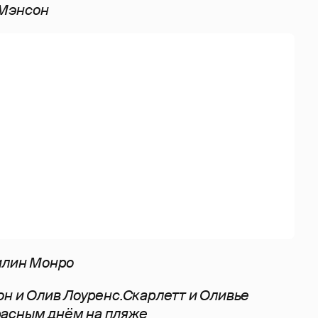
 Мэнсон
илин Монро
он и Олив Лоуренс.Скарлетт и Оливье
асным днём на пляже