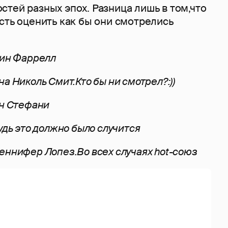
тей разных эпох. Разница лишь в том,что
сть оценить как бы они смотрелись
лин Фаррелл
а Николь Смит.Кто бы ни смотрел?:))
ен Стефани
удь это должно было случится
еннифер Лопез.Во всех случаях hot-союз