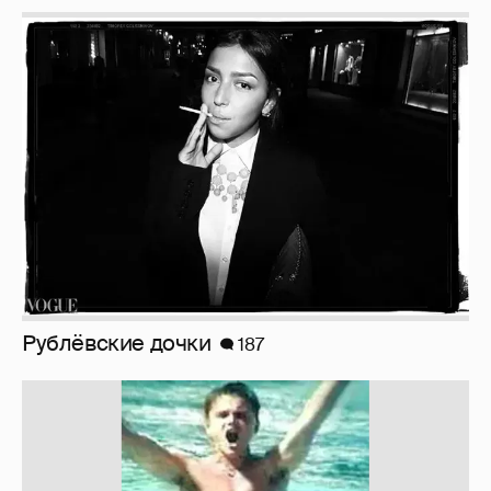
Рублёвские дочки
187