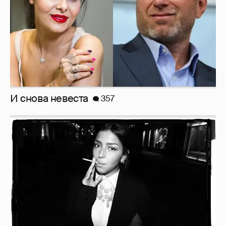
И снова невеста
357