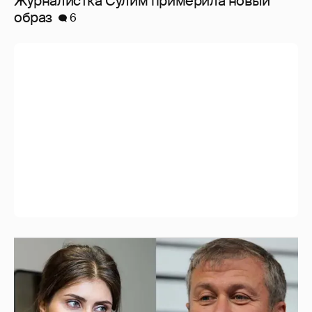
Журналистка Сулим примерила новый
образ
6