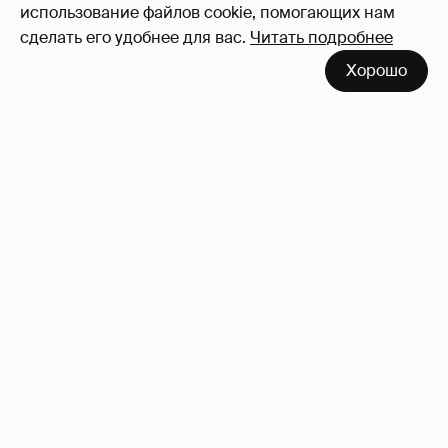
использование файлов cookie, помогающих нам
сделать его удобнее для вас.
Читать подробнее
Хорошо
"Не просто слухи". Инсайдер подтвердил
роман Фёдора Бондарчука и Виктории
Исаковой
162