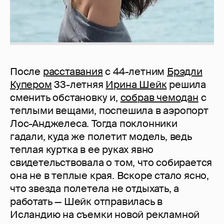
После
расставания
с 44-летним
Брэдли
Купером
33-летняя
Ирина Шейк
решила
сменить обстановку и,
собрав чемодан
с
теплыми вещами, поспешила в аэропорт
Лос-Анджелеса. Тогда поклонники
гадали, куда же полетит модель, ведь
теплая куртка в ее руках явно
свидетельствовала о том, что собирается
она не в теплые края. Вскоре стало ясно,
что звезда полетела не отдыхать, а
работать — Шейк отправилась в
Исландию на съемки новой рекламной