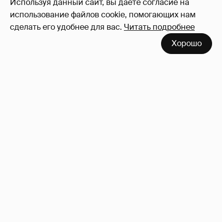
Используя данный сайт, вы даете согласие на
Войдите в аккаунт
, чтобы читать и
использование файлов cookie, помогающих нам
оставлять комментарии
сделать его удобнее для вас.
Читать подробнее
Хорошо
Сколько Собчак заплатит за архив своей
перeписки в Telegram?
3