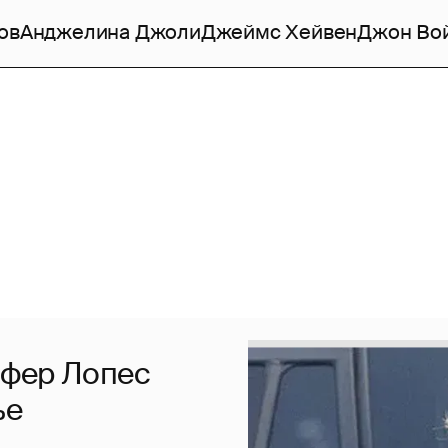
ов
Анджелина Джоли
Джеймс Хейвен
Джон Во
ифер Лопес
ье