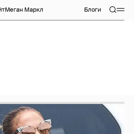
йт
Меган Маркл
Блоги