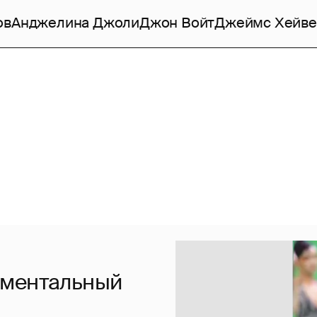
ов
Анджелина Джоли
Джон Войт
Джеймс Хейве
ументальный