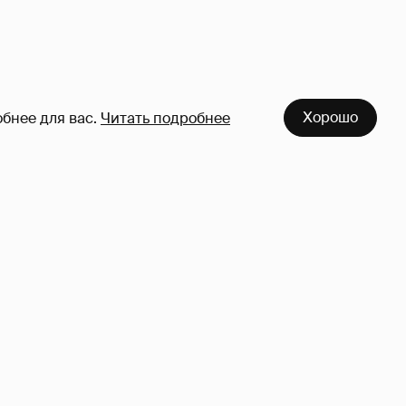
Хорошо
бнее для вас.
Читать подробнее
азался
Певица Глюкоза рассказала о
съёмках для эротического