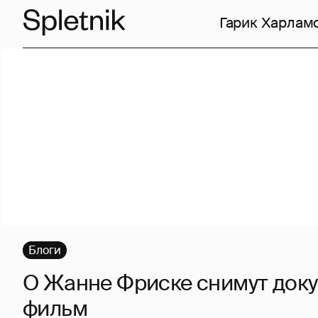
Гарик Харлам
Блоги
О Жанне Фриске снимут док
фильм