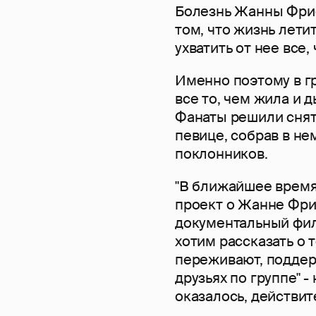
Болезнь Жанны Фрис
том, что жизнь лети
ухватить от нее все,
Именно поэтому в г
все то, чем жила и 
Фанаты решили снят
певице, собрав в не
поклонников.
"В ближайшее время
проект о Жанне Фрис
документальный филь
хотим рассказать о 
переживают, поддерж
друзьях по группе" 
оказалось, действит