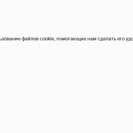
ьзование файлов cookie, помогающих нам сделать его удо
Никита Кологривый выск
насчёт ИИ