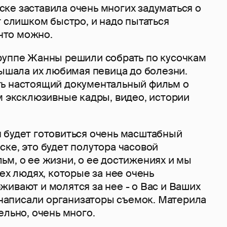
ке заставила очень многих задуматься о
т слишком быстро, и надо пытаться
 что можно.
руппе Жанны решили собрать по кусочкам
дышала их любимая певица до болезни.
ь настоящий документальный фильм о
м эксклюзивные кадры, видео, истории
 будет готовиться очень масштабный
ке, это будет полутора часовой
м, о ее жизни, о ее достижениях и мы
тех людях, которые за нее очень
ивают и молятся за нее - о Вас и Ваших
- написали организаторы съемок. Материла
ельно, очень много.