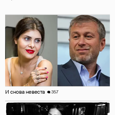
И снова невеста
357
Рублёвские дочки
187