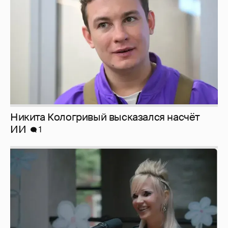
ИИ
1
Певица Глюкоза рассказала о съёмках для
эротического журнала
3