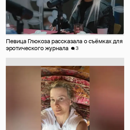
Юлия Высоцкая выложила селфи без
макияжа
2