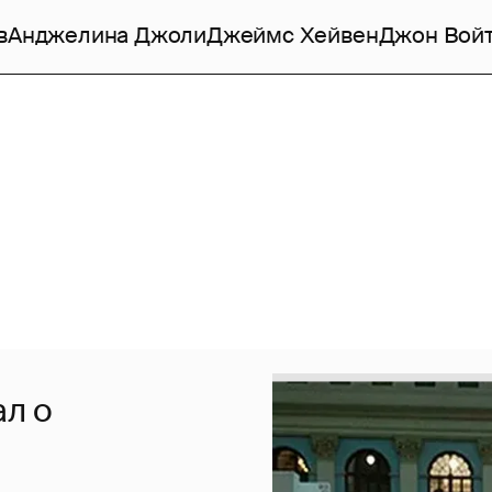
в
Анджелина Джоли
Джеймс Хейвен
Джон Вой
ал о