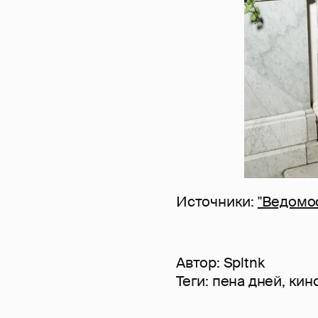
Источники:
"Ведомо
Автор:
Spltnk
Теги:
пена дней
,
кин