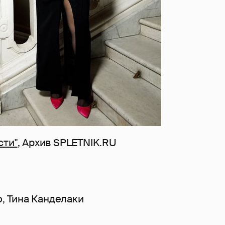
сти"
, Архив SPLETNIK.RU
о
,
Тина Канделаки