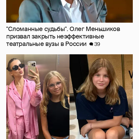
Внучки Светланы и Фёдора Бондарчук
отдыхают в Испании с матерью и братьями
32