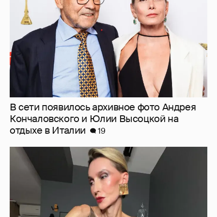
отдыхе в Италии
19
"Люблю своё тело". 52-летняя Наталья
Максимова показала фигуру в "голых"
образах
65