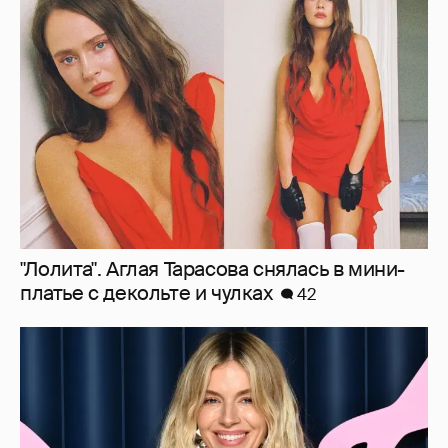
"Лолита". Аглая Тарасова снялась в мини-
платье с декольте и чулках
42
Сиенна Миллер раскрыла пол третьего
ребёнка и показала редкие фото с детьми
27