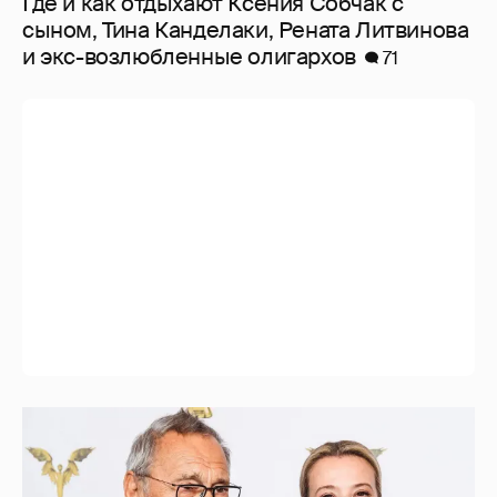
Где и как отдыхают Ксения Собчак с
сыном, Тина Канделаки, Рената Литвинова
и экс-возлюбленные олигархов
71
В сети появилось архивное фото Андрея
Кончаловского и Юлии Высоцкой на