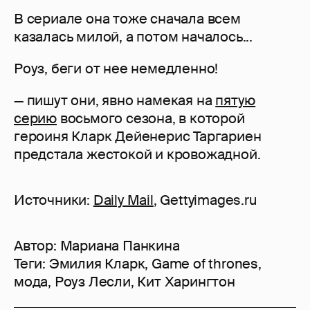
В сериале она тоже сначала всем
казалась милой, а потом началось...
Роуз, беги от нее немедленно!
— пишут они, явно намекая на
пятую
серию
восьмого сезона, в которой
героиня Кларк Дейенерис Таргариен
предстала жестокой и кровожадной.
Источники:
Daily Mail
, Gettyimages.ru
Автор:
Мариана Панкина
Теги:
Эмилия Кларк
,
Game of thrones
,
мода
,
Роуз Лесли
,
Кит Харингтон