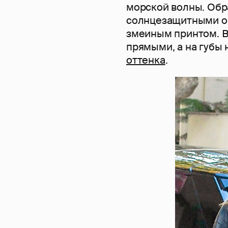
морской волны. Обр
солнцезащитными оч
змеиным принтом. 
прямыми, а на губы
оттенка
.