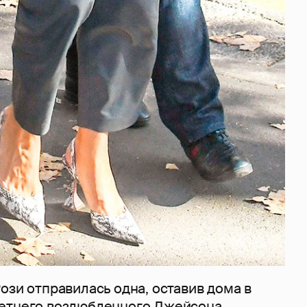
ози отправилась одна, оставив дома в
летнего
возлюбленного
Джейсона