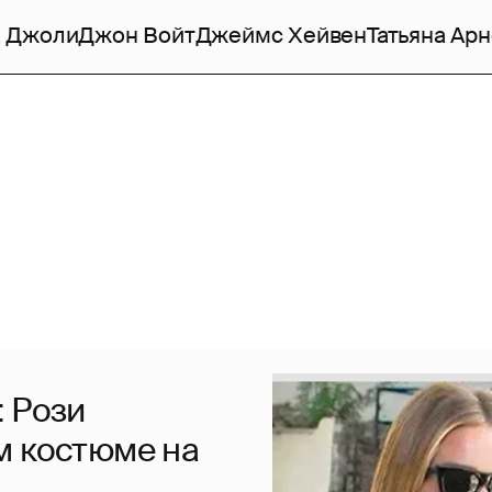
 Джоли
Джон Войт
Джеймс Хейвен
Татьяна Ар
: Рози
м костюме на