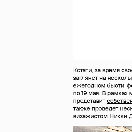
Кстати, за время св
заглянет на несколь
ежегодном бьюти-фе
по 19 мая. В рамках
представит
собстве
также проведет нес
визажистом Никки Д