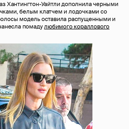
аз Хантингтон-Уайтли дополнила черными
ками, белым клатчем и лодочками со
Волосы модель оставила распущенными и
 нанесла помаду
любимого кораллового