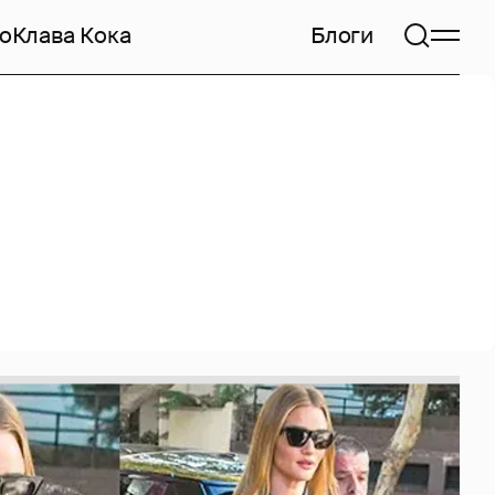
но
Клава Кока
Блоги