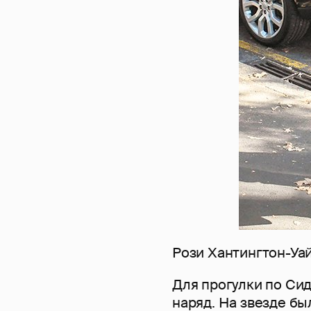
Рози Хантингтон-Уа
Для прогулки по Си
наряд. На звезде б