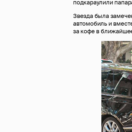
подкараулили папар
Звезда была замечен
автомобиль и вмест
за кофе в ближайше