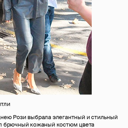
йтли
днею Рози выбрала элегантный и стильный
ыл брючный кожаный костюм цвета