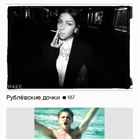
Рублёвские дочки
187