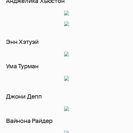
Анджелика Хьюстон
Энн Хэтуэй
Ума Турман
Джони Депп
Вайнона Райдер