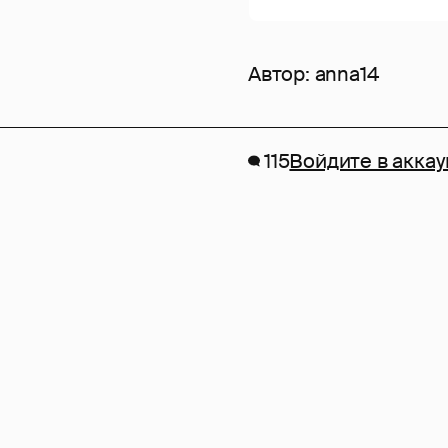
Автор:
anna14
115
Войдите в аккау