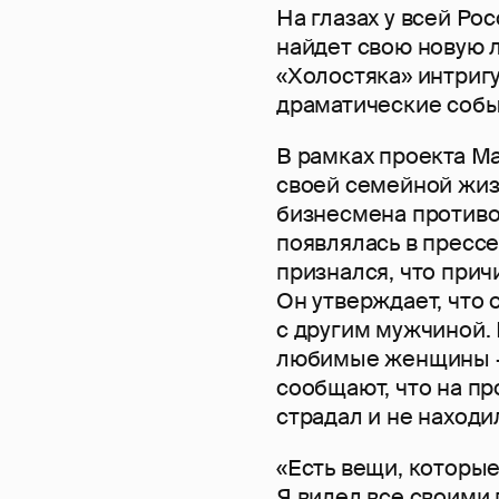
На глазах у всей Ро
найдет свою новую 
«Холостяка» интриг
драматические собы
В рамках проекта М
своей семейной жиз
бизнесмена противо
появлялась в прессе
признался, что прич
Он утверждает, что 
с другим мужчиной.
любимые женщины – 
сообщают, что на п
страдал и не находи
«Есть вещи, которые
Я видел все своими 