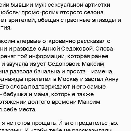
ссии бывший муж сексуальной артистки
любовь: промо-ролик второго сезона
ует зрителей, обещая страстные эпизоды и
тия.
аксим впервые откровенно рассказал о
ни и разводе с Анной Седоковой. Слова
речат той информации, которая ранее
 и звучала из уст Седоковой: Максим
ина развода банальна и проста – измена.
однажды прилетел в Москву и застал Анну
 Его слова подтверждают и его самые
бабушка и мама, которые также
ротяжении долгого времени Максим
л себе места.
 я не готов прощать. И это предательство.
глазами. И чтобы тебе не рассказывали,