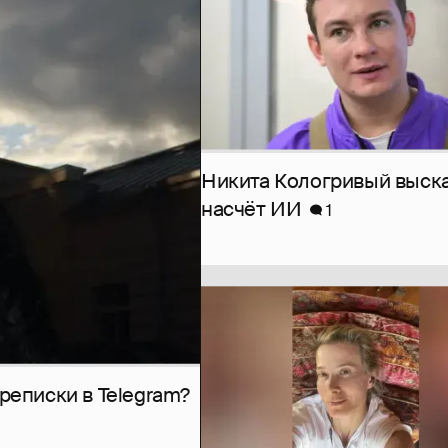
Никита Кологривый выск
насчёт ИИ
1
рeписки в Telegram?