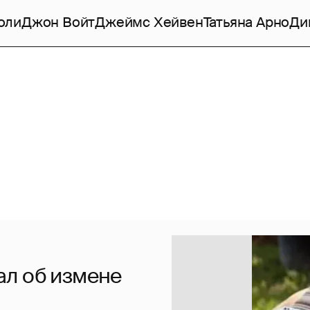
оли
Джон Войт
Джеймс Хейвен
Татьяна Арно
Ди
л об измене